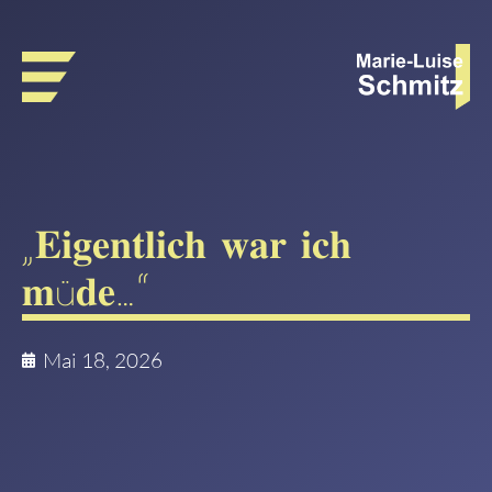
„𝐄𝐢𝐠𝐞𝐧𝐭𝐥𝐢𝐜𝐡 𝐰𝐚𝐫 𝐢𝐜𝐡
𝐦ü𝐝𝐞…“
Mai 18, 2026