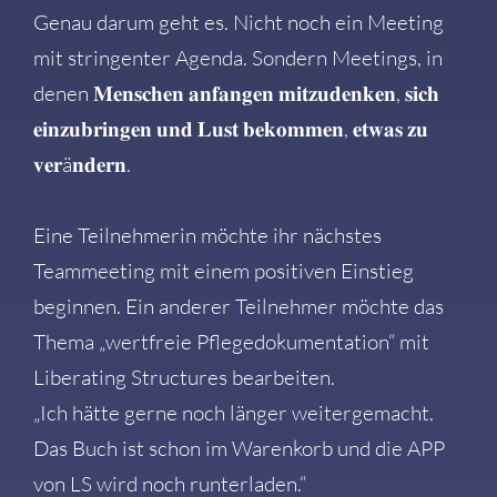
Genau darum geht es. Nicht noch ein Meeting
mit stringenter Agenda. Sondern Meetings, in
denen 𝐌𝐞𝐧𝐬𝐜𝐡𝐞𝐧 𝐚𝐧𝐟𝐚𝐧𝐠𝐞𝐧 𝐦𝐢𝐭𝐳𝐮𝐝𝐞𝐧𝐤𝐞𝐧, 𝐬𝐢𝐜𝐡
𝐞𝐢𝐧𝐳𝐮𝐛𝐫𝐢𝐧𝐠𝐞𝐧 𝐮𝐧𝐝 𝐋𝐮𝐬𝐭 𝐛𝐞𝐤𝐨𝐦𝐦𝐞𝐧, 𝐞𝐭𝐰𝐚𝐬 𝐳𝐮
𝐯𝐞𝐫ä𝐧𝐝𝐞𝐫𝐧.
Eine Teilnehmerin möchte ihr nächstes
Teammeeting mit einem positiven Einstieg
beginnen. Ein anderer Teilnehmer möchte das
Thema „wertfreie Pflegedokumentation“ mit
Liberating Structures bearbeiten.
„Ich hätte gerne noch länger weitergemacht.
Das Buch ist schon im Warenkorb und die APP
von LS wird noch runterladen.“