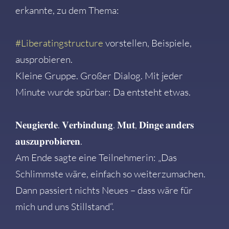
erkannte, zu dem Thema:
#
Liberatingstructure
vorstellen, Beispiele,
ausprobieren.
Kleine Gruppe. Großer Dialog. Mit jeder
Minute wurde spürbar: Da entsteht etwas.
𝐍𝐞𝐮𝐠𝐢𝐞𝐫𝐝𝐞. 𝐕𝐞𝐫𝐛𝐢𝐧𝐝𝐮𝐧𝐠. 𝐌𝐮𝐭, 𝐃𝐢𝐧𝐠𝐞 𝐚𝐧𝐝𝐞𝐫𝐬
𝐚𝐮𝐬𝐳𝐮𝐩𝐫𝐨𝐛𝐢𝐞𝐫𝐞𝐧.
Am Ende sagte eine Teilnehmerin: „Das
Schlimmste wäre, einfach so weiterzumachen.
Dann passiert nichts Neues – dass wäre für
mich und uns Stillstand“.