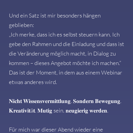
Und ein Satz ist mir besonders hängen
geblieben:
„Ich merke, dass ich es selbst steuern kann. Ich
gebe den Rahmen und die Einladung und dass ist
die Veränderung möglich macht, in Dialog zu
kommen – dieses Angebot möchte ich machen.“
Das ist der Moment, in dem aus einem Webinar
etwas anderes wird.
𝐍𝐢𝐜𝐡𝐭 𝐖𝐢𝐬𝐬𝐞𝐧𝐬𝐯𝐞𝐫𝐦𝐢𝐭𝐭𝐥𝐮𝐧𝐠. 𝐒𝐨𝐧𝐝𝐞𝐫𝐧 𝐁𝐞𝐰𝐞𝐠𝐮𝐧𝐠.
𝐊𝐫𝐞𝐚𝐭𝐢𝐯𝐢𝐭ä𝐭. 𝐌𝐮𝐭𝐢𝐠 sein. 𝐧𝐞𝐮𝐠𝐢𝐞𝐫𝐢𝐠 𝐰𝐞𝐫𝐝𝐞𝐧.
Für mich war dieser Abend wieder eine