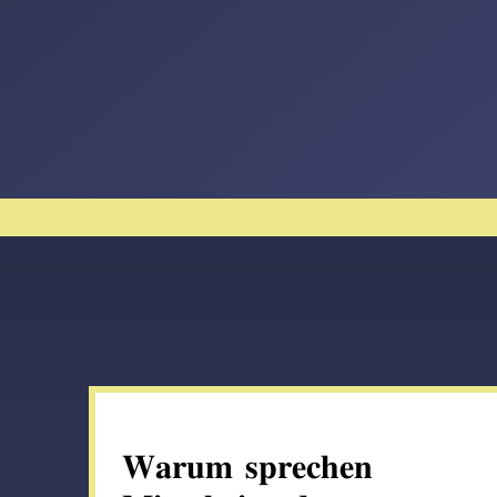
𝐖𝐚𝐫𝐮𝐦 𝐬𝐩𝐫𝐞𝐜𝐡𝐞𝐧