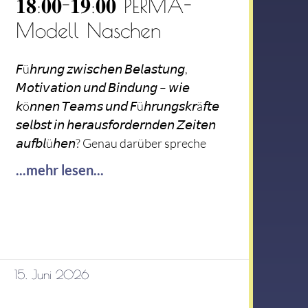
𝟏𝟖:𝟎𝟎-𝟏𝟗:𝟎𝟎 PERMA-
Modell Naschen
𝘍ü𝘩𝘳𝘶𝘯𝘨 𝘻𝘸𝘪𝘴𝘤𝘩𝘦𝘯 𝘉𝘦𝘭𝘢𝘴𝘵𝘶𝘯𝘨,
𝘔𝘰𝘵𝘪𝘷𝘢𝘵𝘪𝘰𝘯 𝘶𝘯𝘥 𝘉𝘪𝘯𝘥𝘶𝘯𝘨 – 𝘸𝘪𝘦
𝘬ö𝘯𝘯𝘦𝘯 𝘛𝘦𝘢𝘮𝘴 𝘶𝘯𝘥 𝘍ü𝘩𝘳𝘶𝘯𝘨𝘴𝘬𝘳ä𝘧𝘵𝘦
𝘴𝘦𝘭𝘣𝘴𝘵 𝘪𝘯 𝘩𝘦𝘳𝘢𝘶𝘴𝘧𝘰𝘳𝘥𝘦𝘳𝘯𝘥𝘦𝘯 𝘡𝘦𝘪𝘵𝘦𝘯
𝘢𝘶𝘧𝘣𝘭ü𝘩𝘦𝘯? Genau darüber spreche
...mehr lesen...
15. Juni 2026