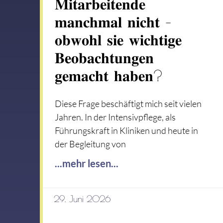
𝐌𝐢𝐭𝐚𝐫𝐛𝐞𝐢𝐭𝐞𝐧𝐝𝐞
𝐦𝐚𝐧𝐜𝐡𝐦𝐚𝐥 𝐧𝐢𝐜𝐡𝐭 –
𝐨𝐛𝐰𝐨𝐡𝐥 𝐬𝐢𝐞 𝐰𝐢𝐜𝐡𝐭𝐢𝐠𝐞
𝐁𝐞𝐨𝐛𝐚𝐜𝐡𝐭𝐮𝐧𝐠𝐞𝐧
𝐠𝐞𝐦𝐚𝐜𝐡𝐭 𝐡𝐚𝐛𝐞𝐧?
Diese Frage beschäftigt mich seit vielen
Jahren. In der Intensivpflege, als
Führungskraft in Kliniken und heute in
der Begleitung von
...mehr lesen...
29. Juni 2026