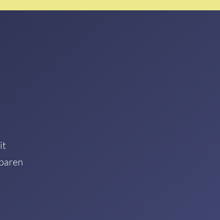
it
nbaren