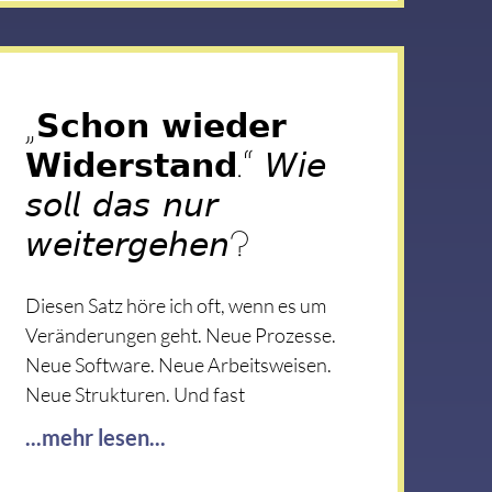
„𝗦𝗰𝗵𝗼𝗻 𝘄𝗶𝗲𝗱𝗲𝗿
𝗪𝗶𝗱𝗲𝗿𝘀𝘁𝗮𝗻𝗱.“ 𝘞𝘪𝘦
𝘴𝘰𝘭𝘭 𝘥𝘢𝘴 𝘯𝘶𝘳
𝘸𝘦𝘪𝘵𝘦𝘳𝘨𝘦𝘩𝘦𝘯?
Diesen Satz höre ich oft, wenn es um
Veränderungen geht. Neue Prozesse.
Neue Software. Neue Arbeitsweisen.
Neue Strukturen. Und fast
...mehr lesen...