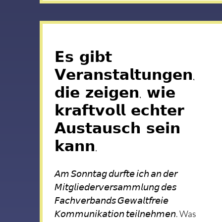
𝗘𝘀 𝗴𝗶𝗯𝘁
𝗩𝗲𝗿𝗮𝗻𝘀𝘁𝗮𝗹𝘁𝘂𝗻𝗴𝗲𝗻,
𝗱𝗶𝗲 𝘇𝗲𝗶𝗴𝗲𝗻, 𝘄𝗶𝗲
𝗸𝗿𝗮𝗳𝘁𝘃𝗼𝗹𝗹 𝗲𝗰𝗵𝘁𝗲𝗿
𝗔𝘂𝘀𝘁𝗮𝘂𝘀𝗰𝗵 𝘀𝗲𝗶𝗻
𝗸𝗮𝗻𝗻.
𝘈𝘮 𝘚𝘰𝘯𝘯𝘵𝘢𝘨 𝘥𝘶𝘳𝘧𝘵𝘦 𝘪𝘤𝘩 𝘢𝘯 𝘥𝘦𝘳
𝘔𝘪𝘵𝘨𝘭𝘪𝘦𝘥𝘦𝘳𝘷𝘦𝘳𝘴𝘢𝘮𝘮𝘭𝘶𝘯𝘨 𝘥𝘦𝘴
𝘍𝘢𝘤𝘩𝘷𝘦𝘳𝘣𝘢𝘯𝘥𝘴 𝘎𝘦𝘸𝘢𝘭𝘵𝘧𝘳𝘦𝘪𝘦
𝘒𝘰𝘮𝘮𝘶𝘯𝘪𝘬𝘢𝘵𝘪𝘰𝘯 𝘵𝘦𝘪𝘭𝘯𝘦𝘩𝘮𝘦𝘯. Was