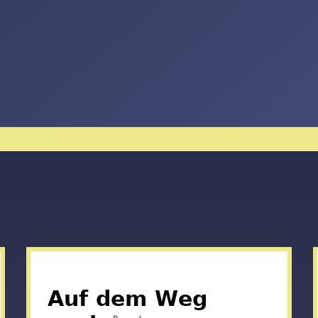
𝗔𝘂𝗳 𝗱𝗲𝗺 𝗪𝗲𝗴