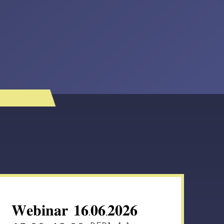
𝐖𝐞𝐛𝐢𝐧𝐚𝐫 𝟏𝟔.𝟎𝟔.𝟐𝟎𝟐𝟔