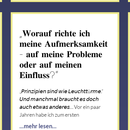
„𝐖𝐨𝐫𝐚𝐮𝐟 𝐫𝐢𝐜𝐡𝐭𝐞 𝐢𝐜𝐡
𝐦𝐞𝐢𝐧𝐞 𝐀𝐮𝐟𝐦𝐞𝐫𝐤𝐬𝐚𝐦𝐤𝐞𝐢𝐭
– 𝐚𝐮𝐟 𝐦𝐞𝐢𝐧𝐞 𝐏𝐫𝐨𝐛𝐥𝐞𝐦𝐞
𝐨𝐝𝐞𝐫 𝐚𝐮𝐟 𝐦𝐞𝐢𝐧𝐞𝐧
𝐄𝐢𝐧𝐟𝐥𝐮𝐬𝐬?“
„𝘗𝘳𝘪𝘯𝘻𝘪𝘱𝘪𝘦𝘯 𝘴𝘪𝘯𝘥 𝘸𝘪𝘦 𝘓𝘦𝘶𝘤𝘩𝘵𝘵ü𝘳𝘮𝘦.“
𝘜𝘯𝘥 𝘮𝘢𝘯𝘤𝘩𝘮𝘢𝘭 𝘣𝘳𝘢𝘶𝘤𝘩𝘵 𝘦𝘴 𝘥𝘰𝘤𝘩
𝘢𝘶𝘤𝘩 𝘦𝘵𝘸𝘢𝘴 𝘢𝘯𝘥𝘦𝘳𝘦𝘴… Vor ein paar
Jahren habe ich zum ersten
...mehr lesen...