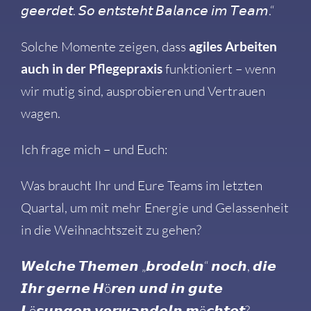
𝘨𝘦𝘦𝘳𝘥𝘦𝘵. 𝘚𝘰 𝘦𝘯𝘵𝘴𝘵𝘦𝘩𝘵 𝘉𝘢𝘭𝘢𝘯𝘤𝘦 𝘪𝘮 𝘛𝘦𝘢𝘮.“
Solche Momente zeigen, dass
agiles Arbeiten
auch in der Pflegepraxis
funktioniert – wenn
wir mutig sind, ausprobieren und Vertrauen
wagen.
Ich frage mich – und Euch:
Was braucht Ihr und Eure Teams im letzten
Quartal, um mit mehr Energie und Gelassenheit
in die Weihnachtszeit zu gehen?
𝙒𝙚𝙡𝙘𝙝𝙚 𝙏𝙝𝙚𝙢𝙚𝙣 „𝙗𝙧𝙤𝙙𝙚𝙡𝙣“ 𝙣𝙤𝙘𝙝, 𝙙𝙞𝙚
𝙄𝙝𝙧 𝙜𝙚𝙧𝙣𝙚 𝙃ö𝙧𝙚𝙣 𝙪𝙣𝙙 𝙞𝙣 𝙜𝙪𝙩𝙚
𝙇ö𝙨𝙪𝙣𝙜𝙚𝙣 𝙫𝙚𝙧𝙬𝙖𝙣𝙙𝙚𝙡𝙣 𝙢ö𝙘𝙝𝙩𝙚𝙩?