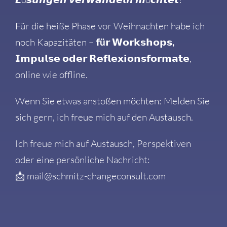
Für die heiße Phase vor Weihnachten habe ich
noch Kapazitäten –
𝗳ü
𝗿
𝗪𝗼𝗿𝗸𝘀𝗵𝗼𝗽𝘀,
𝗜𝗺𝗽𝘂𝗹𝘀𝗲
𝗼𝗱𝗲𝗿
𝗥𝗲𝗳𝗹𝗲𝘅𝗶𝗼𝗻𝘀𝗳𝗼𝗿𝗺𝗮𝘁𝗲
,
online wie offline.
Wenn Sie etwas anstoßen möchten: Melden Sie
sich gern, ich freue mich auf den Austausch.
Ich freue mich auf Austausch, Perspektiven
oder eine persönliche Nachricht:
📩 mail@schmitz-changeconsult.com