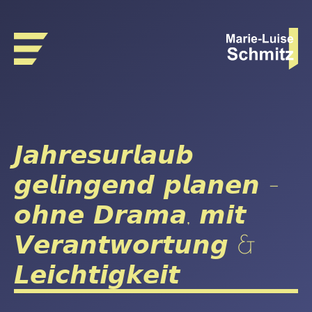
𝙅𝙖𝙝𝙧𝙚𝙨𝙪𝙧𝙡𝙖𝙪𝙗
𝙜𝙚𝙡𝙞𝙣𝙜𝙚𝙣𝙙 𝙥𝙡𝙖𝙣𝙚𝙣 –
𝙤𝙝𝙣𝙚 𝘿𝙧𝙖𝙢𝙖, 𝙢𝙞𝙩
𝙑𝙚𝙧𝙖𝙣𝙩𝙬𝙤𝙧𝙩𝙪𝙣𝙜 &
𝙇𝙚𝙞𝙘𝙝𝙩𝙞𝙜𝙠𝙚𝙞𝙩