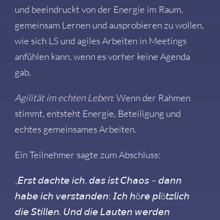
und beeindruckt von der Energie im Raum,
gemeinsam Lernen und ausprobieren zu wollen,
wie sich LS und agiles Arbeiten in Meetings
anfühlen kann, wenn es vorher keine Agenda
gab.
Agilität im echten Leben
: Wenn der Rahmen
stimmt, entsteht Energie, Beteiligung und
echtes gemeinsames Arbeiten.
Ein Teilnehmer sagte zum Abschluss:
„𝘌𝘳𝘴𝘵 𝘥𝘢𝘤𝘩𝘵𝘦 𝘪𝘤𝘩, 𝘥𝘢𝘴 𝘪𝘴𝘵 𝘊𝘩𝘢𝘰𝘴 – 𝘥𝘢𝘯𝘯
𝘩𝘢𝘣𝘦 𝘪𝘤𝘩 𝘷𝘦𝘳𝘴𝘵𝘢𝘯𝘥𝘦𝘯: 𝘐𝘤𝘩 𝘩ö𝘳𝘦 𝘱𝘭ö𝘵𝘻𝘭𝘪𝘤𝘩
𝘥𝘪𝘦 𝘚𝘵𝘪𝘭𝘭𝘦𝘯. 𝘜𝘯𝘥 𝘥𝘪𝘦 𝘓𝘢𝘶𝘵𝘦𝘯 𝘸𝘦𝘳𝘥𝘦𝘯