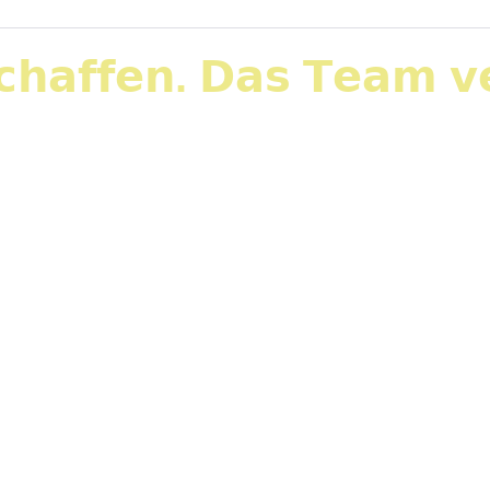
𝗵𝗮𝗳𝗳𝗲𝗻. 𝗗𝗮𝘀 𝗧𝗲𝗮𝗺 𝘃𝗲
 𝘣𝘦𝘸𝘦𝘨𝘦𝘯𝘥𝘦𝘳 𝘔𝘰𝘮𝘦𝘯𝘵 𝘢𝘶𝘴 𝘦𝘪𝘯𝘦𝘮 𝘚𝘦𝘮𝘪𝘯𝘢
t etwas, was ich in Seminaren mit Führungskräften immer
 mit dem Modell des „Inneren Teams“ nach Friedema
, war es für […]