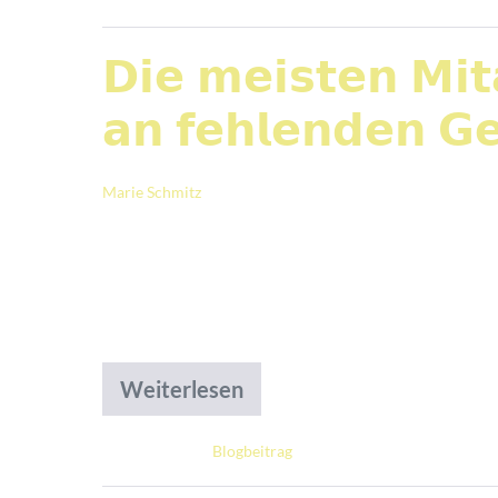
𝗗𝗶𝗲 𝗺𝗲𝗶𝘀𝘁𝗲𝗻 𝗠𝗶𝘁
𝗮𝗻 𝗳𝗲𝗵𝗹𝗲𝗻𝗱𝗲𝗻 𝗚
Marie Schmitz
|
Veröffentlicht am
18. Mai 2026
„Führung wird oft nicht in den großen Ent
𝗱𝗲𝗿 𝗣𝗳𝗹𝗲𝗴𝗲 habe ich mit Führungskr
direkt über „gelungene Gespräche“ zu spre
Weiterlesen
Abgelegt unter:
Blogbeitrag