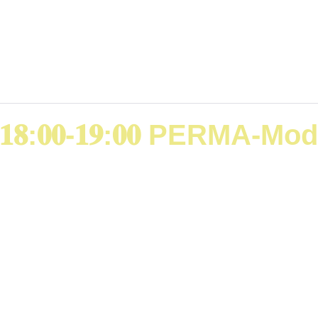
𝟐𝟎𝟐𝟔 𝟏𝟖:𝟎𝟎-𝟏𝟗:𝟎𝟎 PERM
𝘵𝘪𝘰𝘯 𝘶𝘯𝘥 𝘉𝘪𝘯𝘥𝘶𝘯𝘨 – 𝘸𝘪𝘦 𝘬ö𝘯𝘯𝘦𝘯 𝘛𝘦𝘢𝘮𝘴 𝘶𝘯𝘥 𝘍ü𝘩𝘳
𝘶𝘧𝘣𝘭ü𝘩𝘦𝘯? Genau darüber spreche ich in dem heutigen 
iven Psychologie, das zeigt, wie wir mit kleinen Im
önnen. Im Fokus stehen […]