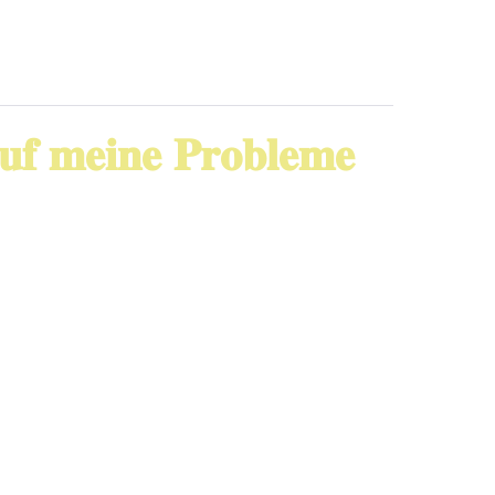
𝐮𝐟 𝐦𝐞𝐢𝐧𝐞 𝐏𝐫𝐨𝐛𝐥𝐞𝐦𝐞
𝘸𝘢𝘴 𝘢𝘯𝘥𝘦𝘳𝘦𝘴… Vor ein paar Jahren habe ich zum
uft und gelesen. Einige Bücher liefern
s selbst […]