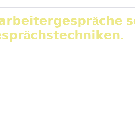
𝗿𝗯𝗲𝗶𝘁𝗲𝗿𝗴𝗲𝘀𝗽𝗿ä𝗰𝗵𝗲 𝘀
𝘀𝗽𝗿ä𝗰𝗵𝘀𝘁𝗲𝗰𝗵𝗻𝗶𝗸𝗲𝗻.
scheidungen sichtbar – sondern in den zwei Minuten e
äften zu Mitarbeitergesprächen gearbeitet. Eigentlich 
chen, starteten wir mit einer anderen Frage: TRIZ: Wi