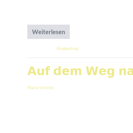
erschweren. Häufig fehlt der Mut, Fragen
darüber sprechen […]
Weiterlesen
Abgelegt unter:
Blogbeitrag
𝗔𝘂𝗳 𝗱𝗲𝗺 𝗪𝗲𝗴 𝗻
Marie Schmitz
|
Veröffentlicht am
22. Juni 2026
und voller Vorfreude auf Begegnungen, 
Zukunftsgestaltung. Heute darf ich an de
teilnehmen. 𝘍ü𝘳 𝘥𝘢𝘴 𝘏𝘢𝘶𝘴 𝘍𝘳𝘪𝘦𝘥𝘦𝘳𝘪𝘬𝘦
Ein Projekt, das […]