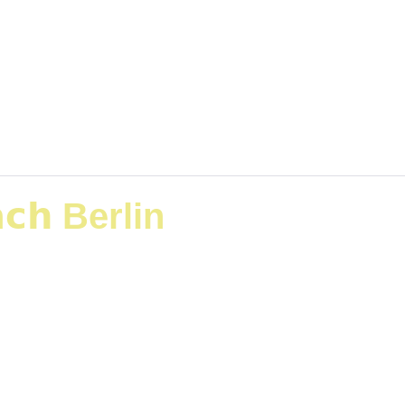
 zu stellen, Unsicherheiten anzusprechen oder Fehler
𝗮𝗰𝗵 Berlin
Austausch und neue Perspektiven und auf zwei span
r Veranstaltung: Perspektiven verbinden: Forum 2040
 – 𝘎𝘦𝘴𝘶𝘯𝘥 𝘪𝘮 𝘒𝘭𝘪𝘮𝘢 – 𝘎𝘦𝘴𝘶𝘯𝘥 𝘪𝘮 𝘗𝘧𝘭𝘦𝘨𝘦𝘢𝘭