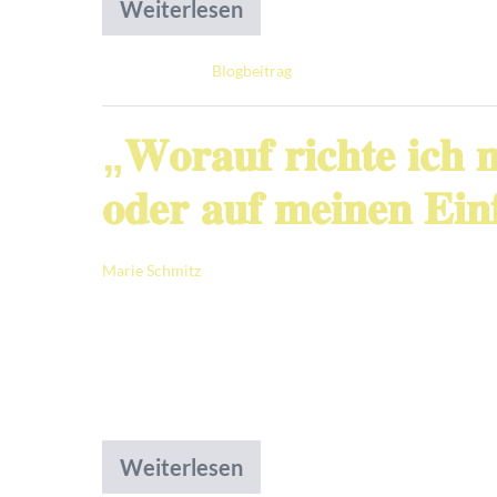
Weiterlesen
Abgelegt unter:
Blogbeitrag
„𝐖𝐨𝐫𝐚𝐮𝐟 𝐫𝐢𝐜𝐡𝐭𝐞 𝐢𝐜𝐡 
𝐨𝐝𝐞𝐫 𝐚𝐮𝐟 𝐦𝐞𝐢𝐧𝐞𝐧 𝐄𝐢𝐧
Marie Schmitz
|
Veröffentlicht am
11. Juni 2026
„𝘗𝘳𝘪𝘯𝘻𝘪𝘱𝘪𝘦𝘯 𝘴𝘪𝘯𝘥 𝘸𝘪𝘦 𝘓𝘦𝘶𝘤𝘩𝘵𝘵ü𝘳
ersten Mal von Stephen Coveys Die 7 Wege
Methoden. Andere verändern die Perspekt
Weiterlesen