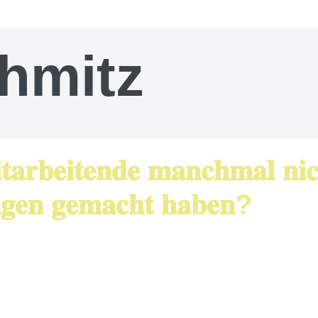
hmitz
𝐚𝐫𝐛𝐞𝐢𝐭𝐞𝐧𝐝𝐞 𝐦𝐚𝐧𝐜𝐡𝐦𝐚𝐥 𝐧𝐢𝐜
𝐧𝐠𝐞𝐧 𝐠𝐞𝐦𝐚𝐜𝐡𝐭 𝐡𝐚𝐛𝐞𝐧?
ahren. In der Intensivpflege, als Führungskraft in Kli
en. Denn oft sind es nicht fehlendes Wissen oder 