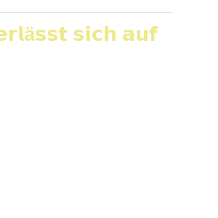
𝗹ä𝘀𝘀𝘁 𝘀𝗶𝗰𝗵 𝗮𝘂𝗳
 𝘮𝘪𝘵 𝘍ü𝘩𝘳𝘶𝘯𝘨𝘴𝘬𝘳ä𝘧𝘵𝘦𝘯 𝘪𝘮
 wieder erlebe. Am gestrigen
nn Schulz von Thun. Während einige