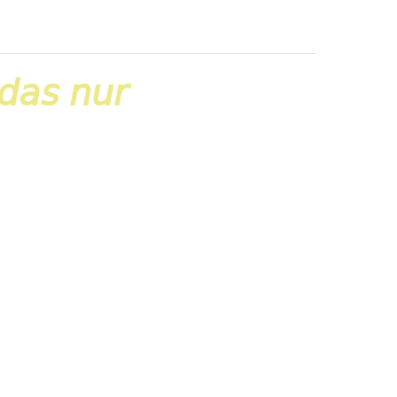
𝘢𝘴 𝘯𝘶𝘳
ue Arbeitsweisen. Neue Strukturen. Und
hren im Gesundheitswesen und in der
e gerne mehr zu dem […]