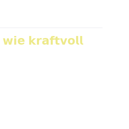
𝘄𝗶𝗲 𝗸𝗿𝗮𝗳𝘁𝘃𝗼𝗹𝗹
𝘳𝘦𝘪𝘦 𝘒𝘰𝘮𝘮𝘶𝘯𝘪𝘬𝘢𝘵𝘪𝘰𝘯 𝘵𝘦𝘪𝘭𝘯𝘦𝘩𝘮𝘦𝘯. Was
te Atmosphäre. Gemeinsam haben wir
n kann, welche Angebote gebraucht werden