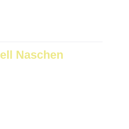
A-Modell Naschen
𝘶𝘯𝘨𝘴𝘬𝘳ä𝘧𝘵𝘦 𝘴𝘦𝘭𝘣𝘴𝘵 𝘪𝘯
Webinar für den Paritätischen Niedersachsen.
pulsen mehr Energie, Motivation und