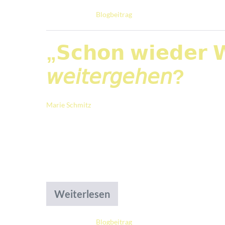
Abgelegt unter:
Blogbeitrag
„𝗦𝗰𝗵𝗼𝗻 𝘄𝗶𝗲𝗱𝗲𝗿 𝗪
𝘸𝘦𝘪𝘵𝘦𝘳𝘨𝘦𝘩𝘦𝘯?
Marie Schmitz
|
Veröffentlicht am
4. Juni 2026
Diesen Satz höre ich oft, wenn es um Ve
fast immer wird Widerstand zunächst als
Begleitung von Teams ist eine andere: Wid
Weiterlesen
Abgelegt unter:
Blogbeitrag