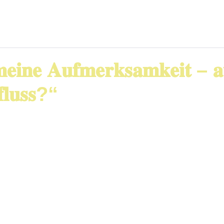
𝐦𝐞𝐢𝐧𝐞 𝐀𝐮𝐟𝐦𝐞𝐫𝐤𝐬𝐚𝐦𝐤𝐞𝐢𝐭 – 𝐚
𝐟𝐥𝐮𝐬𝐬?“
𝘦.“ 𝘜𝘯𝘥 𝘮𝘢𝘯𝘤𝘩𝘮𝘢𝘭 𝘣𝘳𝘢𝘶𝘤𝘩𝘵 𝘦𝘴 𝘥𝘰𝘤𝘩 𝘢𝘶𝘤𝘩 𝘦𝘵
 zur Effektivität gehört und habe mir das Buch geka
ive, mit der wir auf Führung, Zusammenarbeit und un