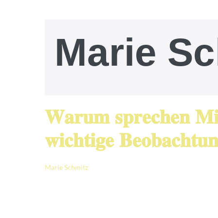
Marie Sc
𝐖𝐚𝐫𝐮𝐦 𝐬𝐩𝐫𝐞𝐜𝐡𝐞𝐧 𝐌𝐢𝐭
𝐰𝐢𝐜𝐡𝐭𝐢𝐠𝐞 𝐁𝐞𝐨𝐛𝐚𝐜𝐡𝐭𝐮
Marie Schmitz
|
Veröffentlicht am
29. Juni 2026
Diese Frage beschäftigt mich seit vielen J
Führungskräften, Teams und Organisation