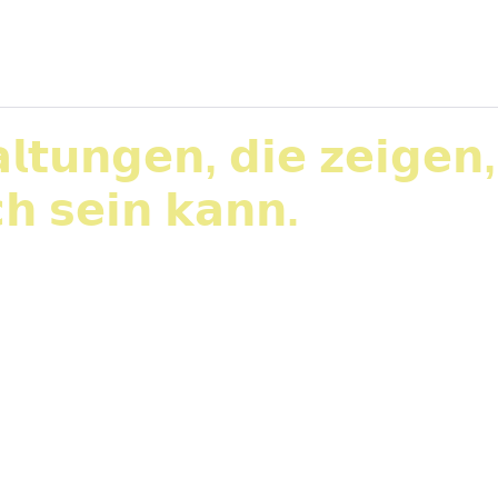
𝗹𝘁𝘂𝗻𝗴𝗲𝗻, 𝗱𝗶𝗲 𝘇𝗲𝗶𝗴𝗲𝗻, 
𝗵 𝘀𝗲𝗶𝗻 𝗸𝗮𝗻𝗻.
𝘪𝘦𝘥𝘦𝘳𝘷𝘦𝘳𝘴𝘢𝘮𝘮𝘭𝘶𝘯𝘨 𝘥𝘦𝘴 𝘍𝘢𝘤𝘩𝘷𝘦𝘳𝘣𝘢𝘯𝘥𝘴 𝘎𝘦𝘸𝘢𝘭𝘵
ene, wertschätzende und zugleich zukunftsorientier
tehende und neue Mitglieder noch attraktiver werde
on sichtbarer machen können. Eine zentrale […]