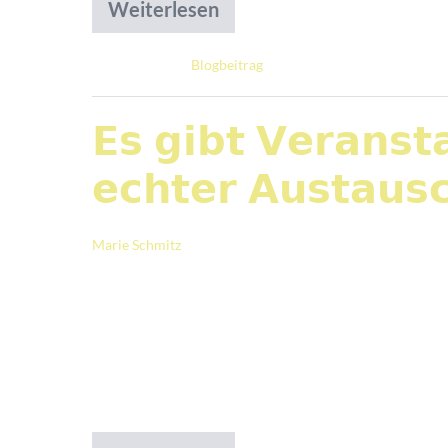
Weiterlesen
Abgelegt unter:
Blogbeitrag
𝗘𝘀 𝗴𝗶𝗯𝘁 𝗩𝗲𝗿𝗮𝗻𝘀𝘁
𝗲𝗰𝗵𝘁𝗲𝗿 𝗔𝘂𝘀𝘁𝗮𝘂𝘀
Marie Schmitz
|
Veröffentlicht am
11. Juni 2026
𝘈𝘮 𝘚𝘰𝘯𝘯𝘵𝘢𝘨 𝘥𝘶𝘳𝘧𝘵𝘦 𝘪𝘤𝘩 𝘢𝘯 𝘥𝘦𝘳 𝘔𝘪𝘵𝘨𝘭
mich besonders beeindruckt hat: die off
diskutiert, wie der Fachverband für bes
und wie wir die Gewaltfreie Kommunikati