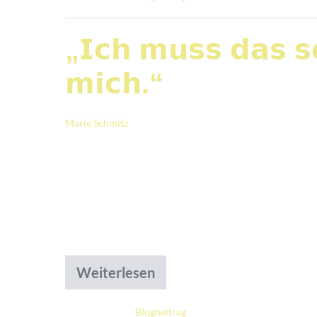
„𝗜𝗰𝗵 𝗺𝘂𝘀𝘀 𝗱𝗮𝘀 𝘀𝗰
𝗺𝗶𝗰𝗵.“
Marie Schmitz
|
Veröffentlicht am
4. Juni 2026
Die meisten Führungskräfte kennen diesen Satz. 𝘌𝘪
𝘎𝘦𝘴𝘶𝘯𝘥𝘩𝘦𝘪𝘵𝘴𝘸𝘦𝘴𝘦𝘯. Das berühr
Seminarnachmittag beschäftigten wir uns
Teilnehmende schnell einen Zugang fanden
Weiterlesen
Abgelegt unter:
Blogbeitrag