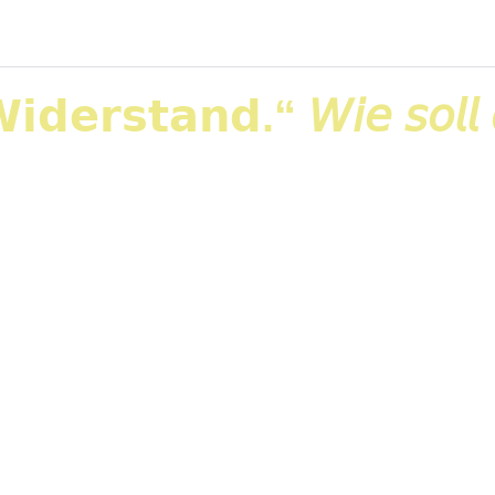
𝗱𝗲𝗿𝘀𝘁𝗮𝗻𝗱.“ 𝘞𝘪𝘦 𝘴𝘰𝘭𝘭 
ränderungen geht. Neue Prozesse. Neue Software. Ne
 Problem betrachtet. Meine Erfahrung aus vielen Ja
erstand ist selten das eigentliche Problem. Lesen Si