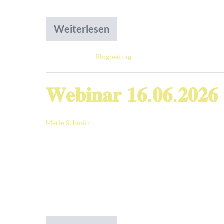
Weiterlesen
Abgelegt unter:
Blogbeitrag
𝐖𝐞𝐛𝐢𝐧𝐚𝐫 𝟏𝟔.𝟎𝟔.
Marie Schmitz
|
Veröffentlicht am
15. Juni 2026
𝘍ü𝘩𝘳𝘶𝘯𝘨 𝘻𝘸𝘪𝘴𝘤𝘩𝘦𝘯 𝘉𝘦𝘭𝘢𝘴𝘵𝘶𝘯𝘨, 𝘔𝘰𝘵𝘪𝘷
𝘩𝘦𝘳𝘢𝘶𝘴𝘧𝘰𝘳𝘥𝘦𝘳𝘯𝘥𝘦𝘯 𝘡𝘦𝘪𝘵𝘦𝘯 
Grundlage ist das PERMA-Modell der Posit
Sinnhaftigkeit im Arbeitsalltag fördern k