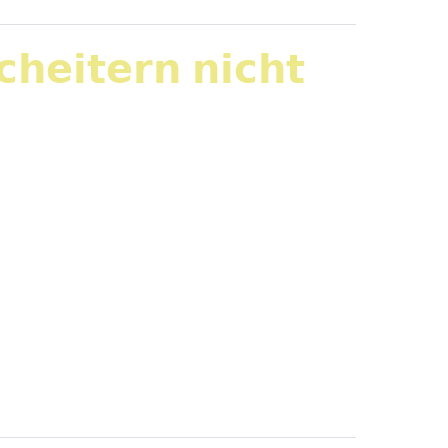
𝗵𝗲𝗶𝘁𝗲𝗿𝗻 𝗻𝗶𝗰𝗵𝘁
ines schwierigen Gesprächs.“ 𝗔𝗺 𝗧𝗮𝗴
ein vertrautes Thema. Dachte ich. Statt
e schaffen wir es garantiert, dass […]