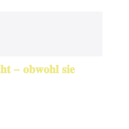
𝐡𝐭 – 𝐨𝐛𝐰𝐨𝐡𝐥 𝐬𝐢𝐞
niken und heute in der Begleitung von
mangelnde Kompetenz, die Veränderungen